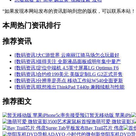
“如果发现本网站发布的资讯影响到您的版权，可以联系本站
本周热门资讯排行
推荐资讯
[数码资讯]
大C游世界 云南丽江骑马场怎么玩最好
[数码资讯]
值得关注 全新液晶面板或明年集中量产
[数码资讯]
定位中端机 4.5英寸屏幕LG Optimus F6
[数码资讯]
合约价199美元 美版定制LG G2正式开售
[数码资讯]
分辨率是亮点 移动工作站W540全面更新
[数码资讯]
联想推出ThinkPad T440p 兼顾续航与性能
推荐图文
暂无移动版 苹果iPh
激萌可爱 微软蓝影3
Bay Trail芯片 伟彦
华阳车机DVD导