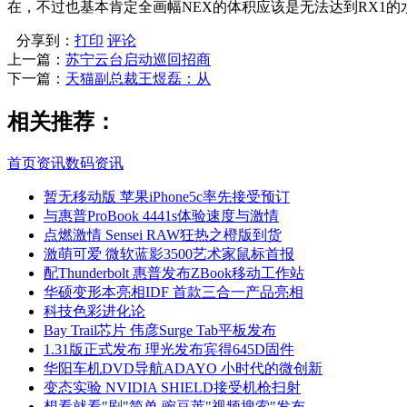
在，不过也基本肯定全画幅NEX的体积应该是无法达到RX1的
分享到：
打印
评论
上一篇：
苏宁云台启动巡回招商
下一篇：
天猫副总裁王煜磊：从
相关推荐：
首页
资讯
数码资讯
暂无移动版 苹果iPhone5c率先接受预订
与惠普ProBook 4441s体验速度与激情
点燃激情 Sensei RAW狂热之橙版到货
激萌可爱 微软蓝影3500艺术家鼠标首报
配Thunderbolt 惠普发布ZBook移动工作站
华硕变形本亮相IDF 首款三合一产品亮相
科技色彩进化论
Bay Trail芯片 伟彦Surge Tab平板发布
1.31版正式发布 理光发布宾得645D固件
华阳车机DVD导航ADAYO 小时代的微创新
变态实验 NVIDIA SHIELD接受机枪扫射
想看就看"剧"简单 豌豆荚"视频搜索"发布