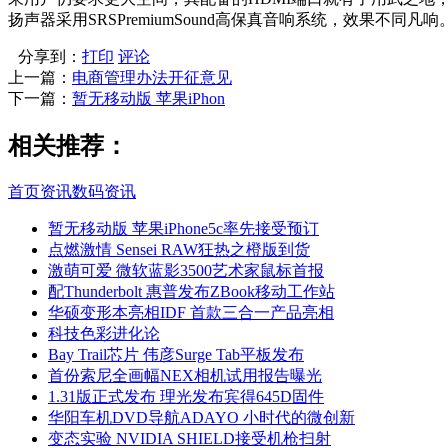
扬声器采用SRSPremiumSound高保真音响系统，效果
分享到：
打印
评论
上一篇：
电商管理办法开征意见
下一篇：
暂无移动版 苹果iPhon
相关推荐：
首页
资讯
数码资讯
暂无移动版 苹果iPhone5c率先接受预订
点燃激情 Sensei RAW狂热之橙版到货
激萌可爱 微软蓝影3500艺术家鼠标首报
配Thunderbolt 惠普发布ZBook移动工作站
华硕变形本亮相IDF 首款三合一产品亮相
科技色彩进化论
Bay Trail芯片 伟彦Surge Tab平板发布
首份索尼全画幅NEX相机试用报告曝光
1.31版正式发布 理光发布宾得645D固件
华阳车机DVD导航ADAYO 小时代的微创新
变态实验 NVIDIA SHIELD接受机枪扫射