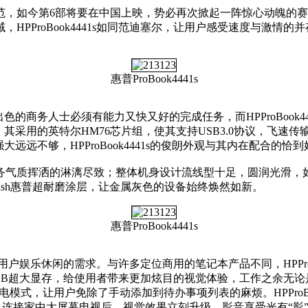
范，如今第6部将要在中国上映，势必再次掀起一阵惊心动魄的
PProBook4441s如同范迪塞尔，让用户感受速度与激情的并
惠普ProBook4441s
的商务人士必须有能力又快又好的完成任务，而HPProBook4
力。其采用的英特尔HM76芯片组，使其支持USB3.0协议，飞
远不够，HPProBook4441s的俊朗外观与其内在配合的恰
质挥洒的淋漓尽致；整体机身设计流线型十足，圆润光滑，如同跑车。
nish惠普超耐磨涂层，让金属灰色的设备始终焕然如新。
惠普ProBook4441s
满足用户娱乐休闲的需求。与许多定位商用的笔记本产品不同，HPPr
显卡，具有2GB超大显存，给使用者带来更加炫目的视觉体验，工作之
式，让用户免除了手动添加到待办事项列表的麻烦。HPProBoo
接家中大屏幕电视后，视觉效果立刻升级。影音享受光有“影”是不行