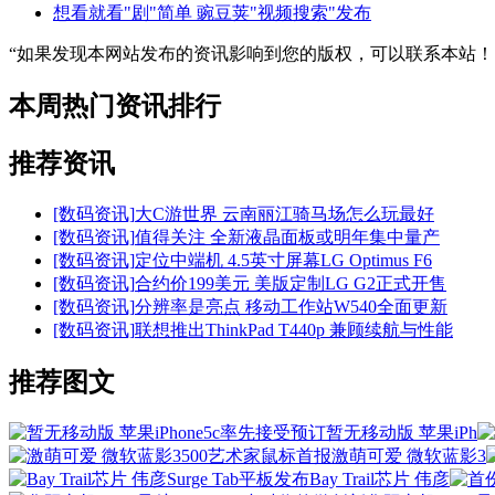
想看就看"剧"简单 豌豆荚"视频搜索"发布
“如果发现本网站发布的资讯影响到您的版权，可以联系本站
本周热门资讯排行
推荐资讯
[数码资讯]
大C游世界 云南丽江骑马场怎么玩最好
[数码资讯]
值得关注 全新液晶面板或明年集中量产
[数码资讯]
定位中端机 4.5英寸屏幕LG Optimus F6
[数码资讯]
合约价199美元 美版定制LG G2正式开售
[数码资讯]
分辨率是亮点 移动工作站W540全面更新
[数码资讯]
联想推出ThinkPad T440p 兼顾续航与性能
推荐图文
暂无移动版 苹果iPh
激萌可爱 微软蓝影3
Bay Trail芯片 伟彦