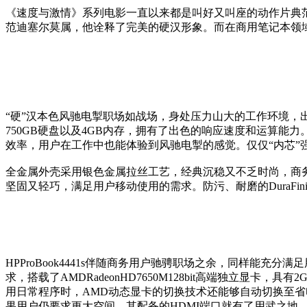
《速度与激情》系列电影一直以来都是叫好又叫座的动作片典
范迪塞尔莫属，他诠释了完美的硬汉形象。而在商用笔记本领域，H
“硬”汉本色风驰电掣职场如战场，身处压力山大的工作环境，出色
750GB硬盘以及4GB内存，拥有了出色的响应速度和运算能
效率，用户在工作中也能体验到风驰电掣的感觉。仅仅“内芯”强大远
全金属外壳采用银色金属拉丝工艺，经典沉稳又不乏时尚，商务气
坚固又轻巧，满足用户移动使用的需求。防污、耐磨的DuraFi
HPProBook4441s伴随商务用户驰骋职场之余，同样能充分
求，搭载了AMDRadeonHD7650M128bit高端独立
用日常程序时，AMD动态显卡的切换技术还能够自动切换至省电模
果用户仍要求更大空间，其配备的HDMI端口就有了用武之地，连