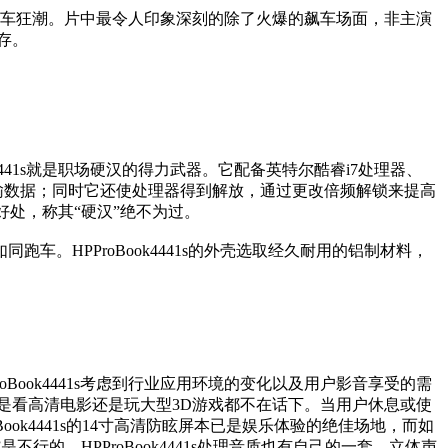
赛车狂潮。片中最令人印象深刻的除了火爆的飙车场面，非主演
存。
441s就是职场硬汉的得力武器。它配备英特尔酷睿i7处理器、
速传输数据；同时它还使处理器得到解放，通过更改倍频解锁来提高
到好处，称其“硬汉”绝不为过。
HPProBook4441s的外壳选取经久耐用的铝制材料，
oBook4441s考虑到行业应用环境的变化以及用户影音享受的需
余无论是看高清电影还是玩大型3D游戏都不在话下。当用户休息或使
k4441s的14寸高清防眩屏本已是娱乐体验的绝佳场地，而如
的，HPProBook4441s处理音质也有自己的一套。立体声