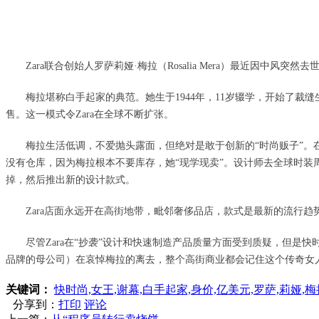
Zara联合创始人罗萨莉娅·梅拉（Rosalia Mera）最近因中风
梅拉堪称白手起家的典范。她生于1944年，11岁辍学，开始了裁缝
售。这一模式令Zara在全球不断扩张。
梅拉生活低调，不爱抛头露面，但绝对是敢于创新的“时尚贩子”。在
没有仓库，因为梅拉根本不要库存，她“现学现卖”。设计师去全球时装
掉，然后推出新的设计款式。
Zara店面永远开在高街地带，毗邻奢侈品店，款式是最新的流行
尽管Zara在“抄袭”设计和快速制造产品质量方面受到质疑，但是快时
品牌的母公司）在哀悼梅拉的离去，整个高街商业都会记住这个传奇女
关键词：
快时尚,女王,谢幕,白手起家,身价,亿美元,罗萨,莉娅
分享到：
打印
评论