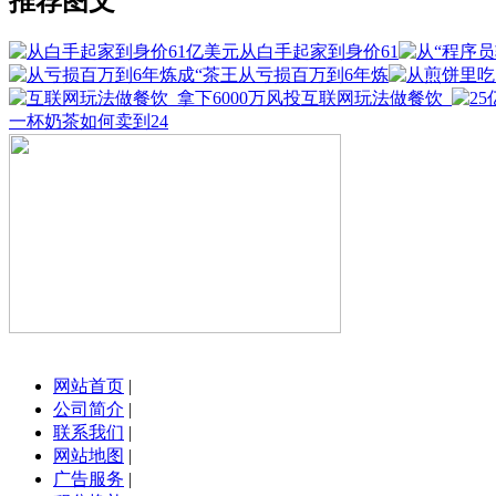
推荐图文
从白手起家到身价61
从亏损百万到6年炼
互联网玩法做餐饮_
一杯奶茶如何卖到24
网站首页
|
公司简介
|
联系我们
|
网站地图
|
广告服务
|