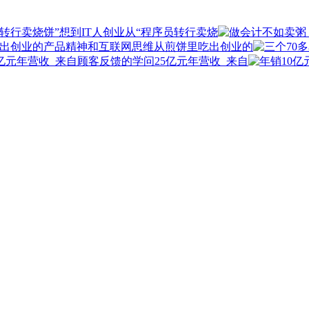
从“程序员转行卖烧
从煎饼里吃出创业的
25亿元年营收_来自