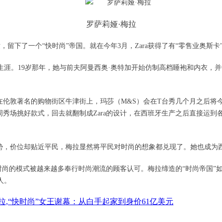
罗萨莉娅·梅拉
突然去世，留下了一个“快时尚”帝国。就在今年3月，Zara获得了有“零售业奥
生涯。19岁那年，她与前夫阿曼西奥·奥特加开始仿制高档睡袍和内衣，并于
伦敦著名的购物街区牛津街上，玛莎（M&S）会在T台秀几个月之后将今年
周秀场挑好款式，回去就翻制成Zara的设计，在西班牙生产之后直接运
趋势，价位却贴近平民，梅拉显然将平民对时尚的想象都兑现了。她也成为
尚的模式被越来越多奉行时尚潮流的顾客认可。梅拉缔造的“时尚帝国”如今遍布全
人。
,梅拉,“快时尚”女王谢幕：从白手起家到身价61亿美元