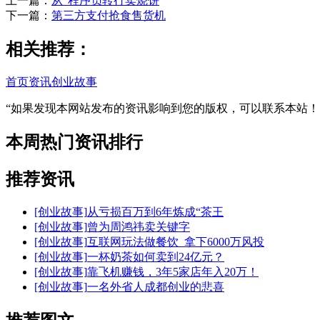
上一篇：
从“程序员转行卖烧饼
下一篇：
第三方支付抢食售货机
相关推荐：
首页
资讯
创业故事
“如果发现本网站发布的资讯影响到您的版权，可以联系本站
本周热门资讯排行
推荐资讯
[创业故事]
从亏损百万到6年炼成“茶王
[创业故事]
曾为周鸿祎卖关键字
[创业故事]
互联网玩法做餐饮_拿下6000万风投
[创业故事]
一杯奶茶如何卖到24亿元？
[创业故事]
靠飞机赚钱，3年5家店年入20万！
[创业故事]
一名外省人成都创业的悲喜