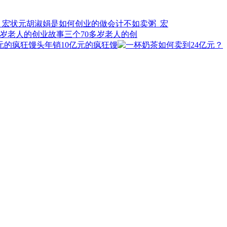
做会计不如卖粥_宏
三个70多岁老人的创
年销10亿元的疯狂馒