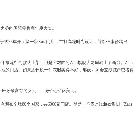
斯卡”之称的国际零售商年度大奖。
1975年开了第一家Zara门店，主打高端时尚设计，并以低廉价格出
最流行的款式上架，但是它对面的Zara旗舰店两周就上了新款。Zara
到各地的门店。如果店长说一件衣服卖得不好，那设计师会立刻减产或者停
西班牙最富有的女人——身价达61亿美元。
球80个国家，共6000家门店。显然，不仅是Inditex集团（Zara